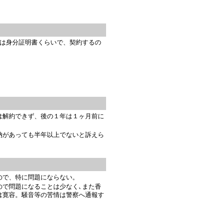
類は身分証明書くらいで、契約するの
は解約できず、後の１年は１ヶ月前に
納があっても半年以上でないと訴えら
ので、特に問題にならない。
ので問題になることは少なく､また香
は寛容。騒音等の苦情は警察へ通報す